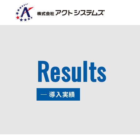
コ
ナ
ン
ビ
テ
ゲ
ン
ー
ツ
シ
へ
ョ
ス
ン
Results
キ
に
ッ
移
プ
動
導入実績